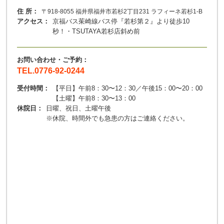
住 所：
〒918-8055 福井県福井市若杉2丁目231 ラフィーネ若杉1-B
アクセス：
京
福バス茱崎線バス停『若杉第２』より徒歩10
秒！・TSUTAYA若杉店斜め前
お問い合わせ・ご予約：
TEL.0776-92-0244
受付時間：
【平日】午前8：30〜12：30／午後15：00〜20：00
【土曜】午前8：30〜13：00
休院日：
日曜、祝日、土曜午後
※休院、時間外でも急患の方はご連絡ください。